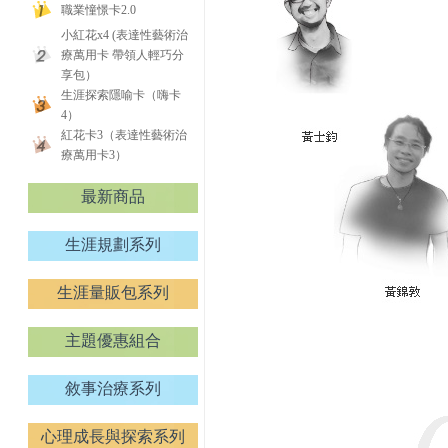
職業憧憬卡2.0
小紅花x4 (表達性藝術治
療萬用卡 帶領人輕巧分
享包）
生涯探索隱喻卡（嗨卡
4）
紅花卡3（表達性藝術治
療萬用卡3）
最新商品
生涯規劃系列
生涯量販包系列
主題優惠組合
敘事治療系列
心理成長與探索系列