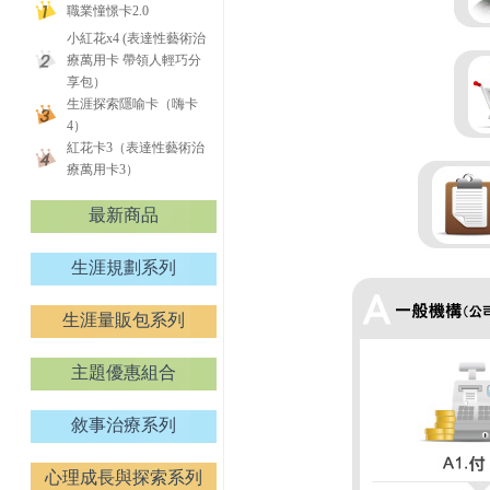
職業憧憬卡2.0
小紅花x4 (表達性藝術治
療萬用卡 帶領人輕巧分
享包）
生涯探索隱喻卡（嗨卡
4）
紅花卡3（表達性藝術治
療萬用卡3）
最新商品
生涯規劃系列
生涯量販包系列
主題優惠組合
敘事治療系列
心理成長與探索系列