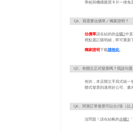
學校與機構購買卡片一律免
Q4、我需要估價單／獨家證明？
估價單
請在結的的
步驟
2
中直
裡點選訂購明細，即可重新
獨家證明
下載
請按此
。
Q5、有開立正式發票嗎？我該勾
有的，本店開立手寫式統一
聯式發票則適用於公司、書
Q6、同筆訂單發票可以分2張（以
沒問題！請在結帳的
步驟
2
「