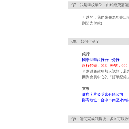
Q7、我是學校單位，由於經費需
可以的，我們會先為您寄出
則請先付款)
Q8、 如何付款？
銀行
國泰世華銀行台中分行
銀行代碼：013 帳號：006-03
※為避免款項無人認領，若
回到會員中心的「訂單紀錄
支票
健康卡片發明家有限公司
郵寄地址：台中市南區永南街
Q9、請問完成訂購後，多久可以收