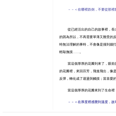
－－＜
在哪裡跌倒，不要從那裡
從已經活出的自己的故事裡，長
的因為所以，不再需要單薄又難受的
時無法理解的事時，不會像是撞到牆
輕敲撫摸
……
。
當這個厚厚的花瓣到來了，眼前
的花瓣裡，來回芬芳，飛進飛出，像
反彈，轉化成了迴盪與觸摸；當喜愛
當這個厚厚的花瓣來到了生命裡
－－＜
在厚度裡感覺到溫度，故