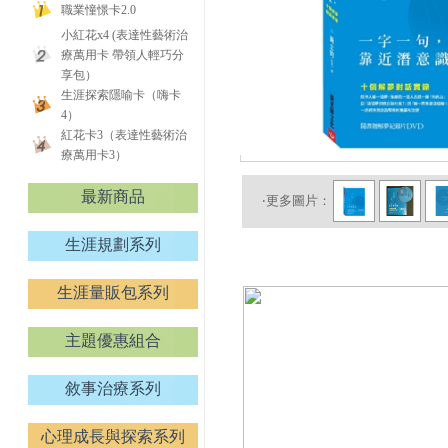
職業憧憬卡2.0
小紅花x4 (表達性藝術治
療萬用卡 帶領人輕巧分
享包）
生涯探索隱喻卡（嗨卡
4）
紅花卡3（表達性藝術治
療萬用卡3）
最新商品
‧更多圖片：
生涯規劃系列
生涯量販包系列
主題優惠組合
敘事治療系列
心理成長與探索系列