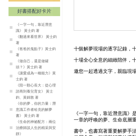
好書搭配好卡片
《一字一句，靠近潛意
識》 黃士鈞 著
《翻過來看世界》 黃士鈞
著
十個解夢現場的逐字記錄，
《爸爸的鬼點子》黃士鈞
著
十場全心全意的細緻陪伴，
《做自己，還是做罐
頭？》黃士鈞 著
邀您一起透過文字，親臨現
《讓愛成為一種能力》黃
士鈞 著
《陪一顆心長大：從心理
諮商到養兒育女》 黃士
鈞、黃錦敦 著
《你的夢，你的力量：潛
意識工作者哈克的解夢
《一字一句，靠近潛意識》
書》 黃士鈞 著
一章的呼喚的夢、生命底層重大
《生命的神祕配方：兩位
治療師談人生的精采與安
書中，也書寫著重要解夢手
靜》