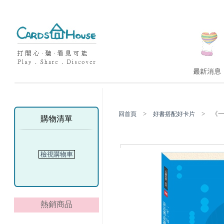
>
> 《一
回首頁
好書搭配好卡片
購物清單
檢視購物車
熱銷商品