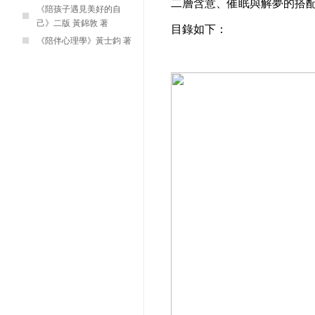
二層含意、催眠與解夢的搭配
《陪孩子遇見美好的自
己》二版 黃錦敦 著
目錄如下：
《陪伴心理學》黃士鈞 著