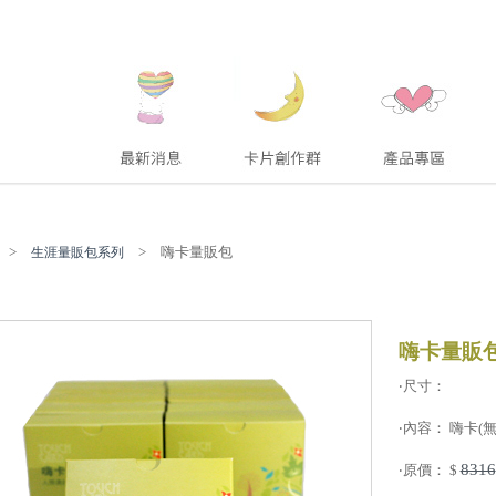
>
> 嗨卡量販包
生涯量販包系列
嗨卡量販
‧尺寸：
‧內容： 嗨卡(無外
8316
‧原價： $