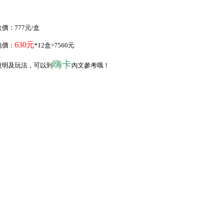
價：777元/盒
630元
包價：
*12盒=7560元
嗨卡
說明及玩法，可以到
內文參考哦！