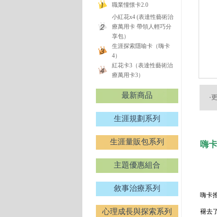
職業憧憬卡2.0
小紅花x4 (表達性藝術治
療萬用卡 帶領人輕巧分
享包）
生涯探索隱喻卡（嗨卡
4）
紅花卡3（表達性藝術治
療萬用卡3）
最新商品
‧
生涯規劃系列
生涯量販包系列
嗨卡
主題優惠組合
敘事治療系列
嗨卡
心理成長與探索系列
褪去