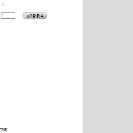
元
空間！