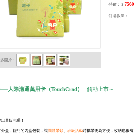
7560
‧特價： $
‧訂購數量：
更多圖片：
──人際溝通萬用卡（TouchCrad）
觸動上市～
推出量販包囉！
了外盒，輕巧的內盒包裝，讓
團體帶領
、
班級活動
時攜帶更為方便，收納也很省