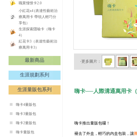
職業憧憬卡2.0
小紅花x4 (表達性藝術治
療萬用卡 帶領人輕巧分
享包）
生涯探索隱喻卡（嗨卡
4）
紅花卡3（表達性藝術治
療萬用卡3）
最新商品
‧更多圖片：
生涯規劃系列
生涯量販包系列
嗨卡──人際溝通萬用卡（To
嗨卡4量販包
嗨卡3量販包
嗨卡2量販包
嗨卡推出量販包囉！
嗨卡量販包
褪去了外盒，輕巧的內盒包裝，讓