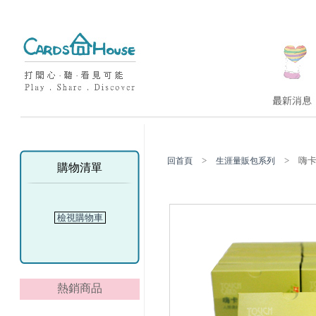
>
> 嗨卡
回首頁
生涯量販包系列
購物清單
檢視購物車
熱銷商品