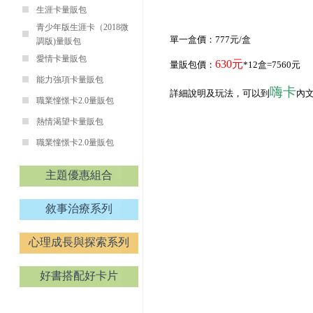
生涯卡量販包
青少年版生涯卡（2018微
單一盒價：777元/盒
調版)量販包
愛情卡量販包
630元
量販包價：
*12盒=7560元
能力強項卡量販包
嗨卡
詳細說明及玩法，可以到
內
職業憧憬卡2.0量販包
熱情渴望卡量販包
職業憧憬卡2.0量販包
主題優惠組合
敘事治療系列
心理成長與探索系列
好書搭配好卡片