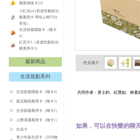
職業憧憬卡2.0
小紅花x4 (表達性藝術治
療萬用卡 帶領人輕巧分
享包）
生涯探索隱喻卡（嗨卡
4）
紅花卡3（表達性藝術治
療萬用卡3）
最新商品
‧更多圖片：
生涯規劃系列
生涯探索隱喻卡（嗨卡4）
共同作者：黃士鈞、紀寶如、林素
親近關係萬用卡（嗨卡3）
生涯探索萬用卡（嗨卡2）
人際溝通萬用卡（嗨卡1）
如果，可以在快樂的聊
生涯卡
青少年版生涯卡（2018微