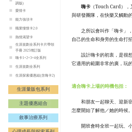
調版)
嗨卡
（
Touch Card
），
愛情卡
與研發團隊，在快樂又觸動
能力強項卡
職業憧憬卡2.0
之所以會叫作「嗨卡」
熱情渴望卡
自己的生命和身旁的生命打
生涯規劃全系列卡片帶領
手冊 2025增訂版
設計嗨卡的初衷，是很
嗨卡1+2+3+4全系列
它適用的範圍非常的廣，玩
生涯規劃全系列
生涯探索優惠組(含嗨卡2)
適合嗨卡上場的時機包括：
生涯量販包系列
和朋友一起聊天、迎新
主題優惠組合
怎麼開始了解他／她的時候
敘事治療系列
開班會時全班一起玩、
心理成長與探索系列