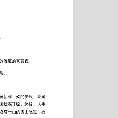
。
於溫度的真實裡。
樂。
著新鮮上架的夢境，我總
讓我深呼吸。終於，人生
還有一山的雪山隧道，石