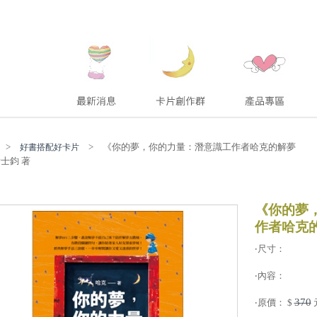
>
> 《你的夢，你的力量：潛意識工作者哈克的解夢
好書搭配好卡片
黃士鈞 著
《你的夢
作者哈克的
‧尺寸：
‧內容：
370
‧原價： $