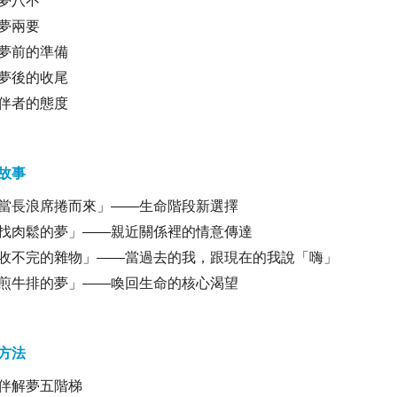
夢八不
夢兩要
夢前的準備
夢後的收尾
伴者的態度
故事
當長浪席捲而來」
——
生命階段新選擇
找肉鬆的夢」
——
親近關係裡的情意傳達
收不完的雜物」
——
當過去的我，跟現在的我說「嗨」
煎牛排的夢」
——
喚回生命的核心渴望
方法
伴解夢五階梯