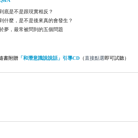
Q&A
底是不是跟現實相反？
什麼，是不是後來真的會發生？
夢，最常被問到的五個問題
隨書附贈
「和潛意識說說話」引導
CD
（
直接點選
即可試聽）