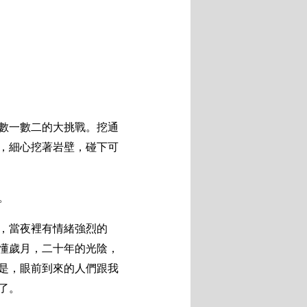
數一數二的大挑戰。挖通
，細心挖著岩壁，碰下可
。
，當夜裡有情緒強烈的
懂歲月，二十年的光陰，
是，眼前到來的人們跟我
了。