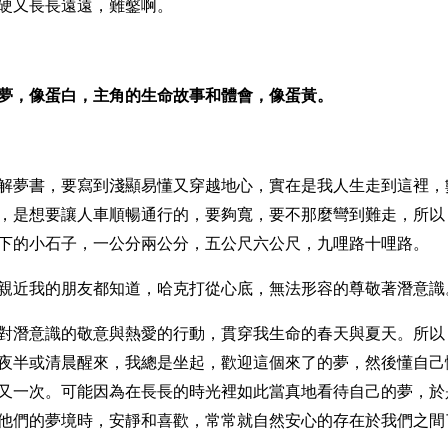
硬又長長遠遠，難鑿啊。
夢，像蛋白，主角的生命故事和體會，像蛋黃。
解夢書，要寫到淺顯易懂又穿越地心，實在是我人生走到這裡，
，是想要讓人車順暢通行的，要夠寬，要不那麼彎到難走，所以
下的小石子，一公分兩公分，五公尺六公尺，九哩路十哩路。
親近我的朋友都知道，哈克打從心底，無法形容的尊敬著潛意識
對潛意識的敬意與熱愛的行動，貫穿我生命的春天與夏天。所以
夜半或清晨醒來，我總是坐起，歡迎這個來了的夢，然後懂自己
又一次。可能因為在長長的時光裡如此當真地看待自己的夢，於
他們的夢境時，安靜和喜歡，常常就自然安心的存在於我們之間