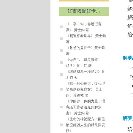
懂
解
好書搭配好卡片
解
《一字一句，靠近潛意
解
識》 黃士鈞 著
陪
《翻過來看世界》 黃士鈞
著
《爸爸的鬼點子》黃士鈞
著
解夢
《做自己，還是做罐
頭？》黃士鈞 著
「
《讓愛成為一種能力》黃
「
士鈞 著
《陪一顆心長大：從心理
「
諮商到養兒育女》 黃士
「
鈞、黃錦敦 著
《你的夢，你的力量：潛
意識工作者哈克的解夢
書》 黃士鈞 著
解夢
《生命的神祕配方：兩位
治療師談人生的精采與安
陪
靜》