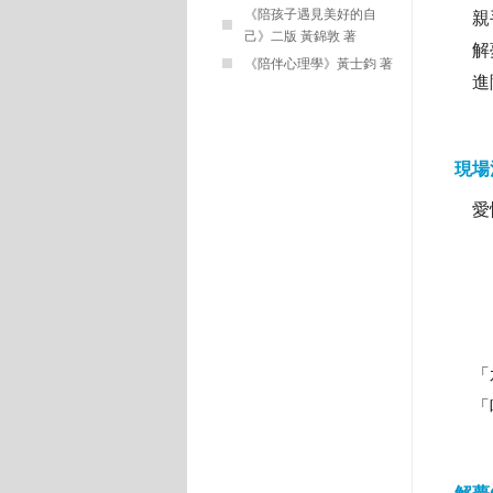
《陪孩子遇見美好的自
親
己》二版 黃錦敦 著
解夢
《陪伴心理學》黃士鈞 著
進階
現場
愛
「
「
「