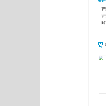
解夢
夢到
夢到
關於
ღ