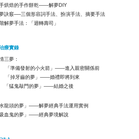
手烘焙的手作餅乾
——
解夢
DIY
訣竅──三個形容詞手法、扮演手法、摘要手法
解夢手法：「迴轉壽司」
治療實錄
情三夢：
「準備發射的小火箭」
——
進入親密關係前
掉牙齒的夢」
——
婚禮即將到來
「猛鬼敲門的夢」
——
結婚之後
水龍頭的夢」
——
解夢經典手法運用實例
吸血鬼的夢」
——
經典夢境解說