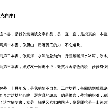
哈克自序｝
這本書，是我的第四號文字作品，是一直一直，最想寫的一本書
寫第一本書，像爬山，用著腳底的力，不忘遠眺。
寫第二本書，像渡河，水流湍急匆匆，身體暖暖河水冰涼，涉水
寫第三本書，跟好友一同走小徑，微笑哼著彩色的歌，步步有快
解夢，十幾年來，是我的情不自禁。工作坊裡，每回聽到成員說
奔奔烘烘烘的心跳！潛意識的訊息，總是驚喜，夢境的指引，總
了這本解夢書，寫著，觸動又喜歡的同時，像是開挖著一山後頭