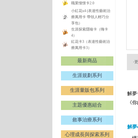
職業憧憬卡2.0
小紅花x4 (表達性藝術治
療萬用卡 帶領人輕巧分
享包）
生涯探索隱喻卡（嗨卡
4）
紅花卡3（表達性藝術治
療萬用卡3）
最新商品
‧
生涯規劃系列
生涯量販包系列
解夢
《你
主題優惠組合
敘事治療系列
解夢
心理成長與探索系列