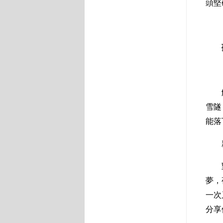
頭堅
雪隧
能落
夢，
一次
分享