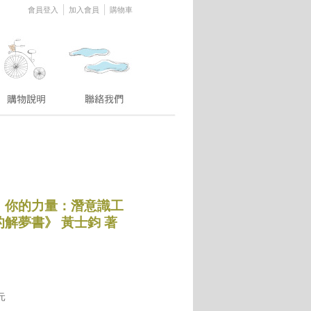
│
│
會員登入
加入會員
購物車
，你的力量：潛意識工
解夢書》 黃士鈞 著
元