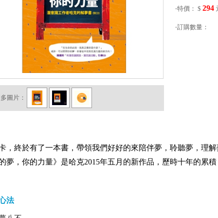
294
‧特價： $
‧訂購數量：
更多圖片：
卡，終於有了一本書，帶領我們好好的來陪伴夢，聆聽夢，理解
的夢，你的力量》是哈克
2015
年五月的新作品，歷時十年的累積
心法