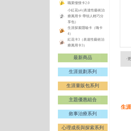
職業憧憬卡2.0
小紅花x4 (表達性藝術治
療萬用卡 帶領人輕巧分
享包）
生涯探索隱喻卡（嗨卡
4）
紅花卡3（表達性藝術治
療萬用卡3）
最新商品
‧
生涯規劃系列
生涯量販包系列
主題優惠組合
生
敘事治療系列
心理成長與探索系列