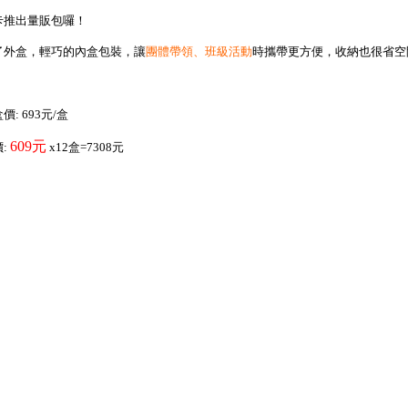
卡推出量販包囉！
了外盒，輕巧的內盒包裝，
讓
團體帶領、班級活動
時攜帶更方便，
收納也很省空
價: 693元/盒
609元
:
x12盒=7308元