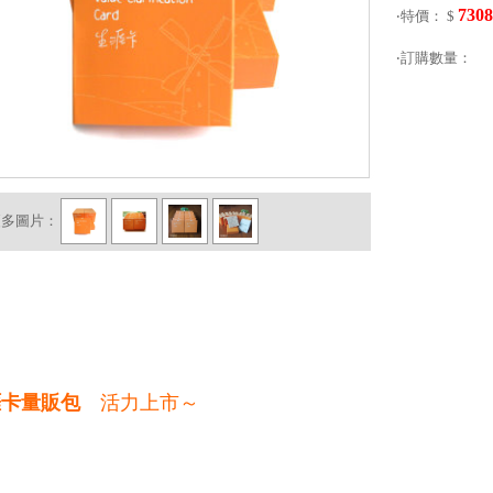
7308
‧特價： $
‧訂購數量：
更多圖片：
涯卡
量販包
活力上市～