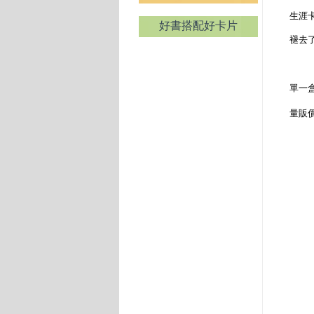
生涯
好書搭配好卡片
褪去
單一盒
量販價