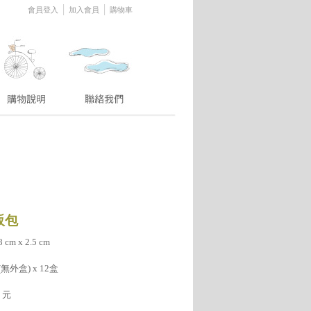
│
│
會員登入
加入會員
購物車
販包
 cm x 2.5 cm
無外盒) x 12盒
元