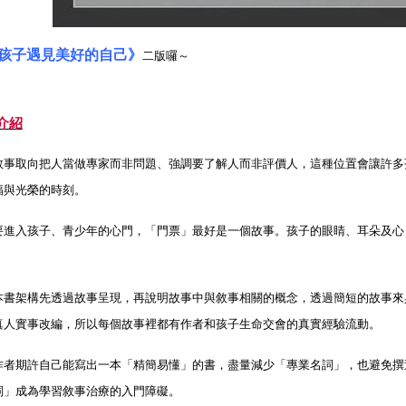
孩子遇見美好的自己》
二版囉～
介紹
取向把人當做專家而非問題、強調要了解人而非評價人，這種位置會讓許多
福與光榮的時刻。
入孩子、青少年的心門，「門票」最好是一個故事。孩子的眼睛、耳朵及心
。
架構先透過故事呈現，再說明故事中與敘事相關的概念，透過簡短的故事來
真人實事改編，所以每個故事裡都有作者和孩子生命交會的真實經驗流動。
期許自己能寫出一本「精簡易懂」的書，盡量減少「專業名詞」，也避免撰
詞」成為學習敘事治療的入門障礙。