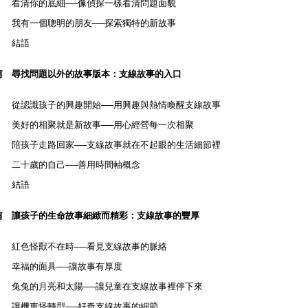
清你的底細
像偵探一樣看清問題面貌
──
有一個聰明的朋友
探索獨特的新故事
──
結語
篇 尋找問題以外的故事版本：支線故事的入口
認識孩子的興趣開始
用興趣與熱情喚醒支線故事
──
好的相聚就是新故事
用心經營每一次相聚
──
孩子走路回家
支線故事就在不起眼的生活細節裡
──
十歲的自己
善用時間軸概念
──
結語
篇 讓孩子的生命故事細緻而精彩：支線故事的豐厚
色怪獸不在時
看見支線故事的脈絡
──
福的面具
讓故事有厚度
──
兔的月亮和太陽
讓兒童在支線故事裡停下來
──
機車怪轉型
好奇支線故事的細節
──