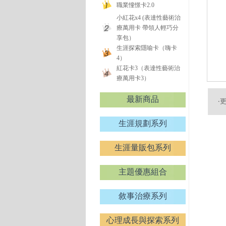
職業憧憬卡2.0
小紅花x4 (表達性藝術治
療萬用卡 帶領人輕巧分
享包）
生涯探索隱喻卡（嗨卡
4）
紅花卡3（表達性藝術治
療萬用卡3）
最新商品
‧
生涯規劃系列
生涯量販包系列
主題優惠組合
敘事治療系列
心理成長與探索系列