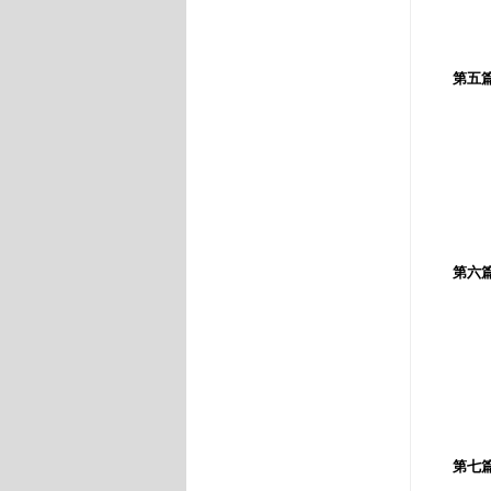
第五
當
原
讓
第六
心
交
邀
第七