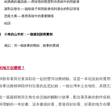
媽媽的邀請函
用珍惜的態度對待系統中的照顧者
──
對話發生
協助孩子與照顧者找到適合的對話管道
──
龍大賽
善用系統中的重要關係
──
結語
篇 小奇的山羊村：一個個別諮商實例
：另一個故事的開始：敘事的實踐
的地方在哪裡？
有著與兒童深刻在一起的豐沛治療經驗。這是一本在說如何運用
敘事治療精神陪伴到兒童的反思紀錄；一個台灣本土在地性、具體又
篇篇錦敦與主角生命交融的觸動小故事，配合著具象的創作或相
與理解的一本好書。這本書很好看，更值得好好看。好看的地方在哪