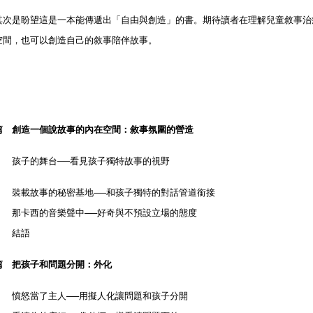
是盼望這是一本能傳遞出「自由與創造」的書。期待讀者在理解兒童敘事治
空間，也可以創造自己的敘事陪伴故事。
篇 創造一個說故事的內在空間：敘事氛圍的營造
子的舞台
看見孩子獨特故事的視野
──
載故事的秘密基地
和孩子獨特的對話管道銜接
──
卡西的音樂聲中
好奇與不預設立場的態度
──
結語
篇 把孩子和問題分開：外化
怒當了主人
用擬人化讓問題和孩子分開
──