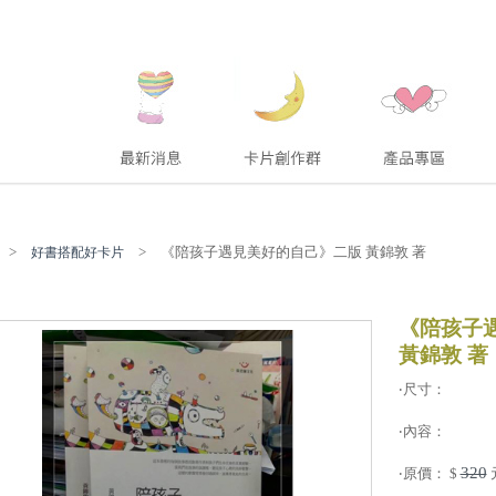
>
> 《陪孩子遇見美好的自己》二版 黃錦敦 著
好書搭配好卡片
《陪孩子
黃錦敦 著
‧尺寸：
‧內容：
320
‧原價： $