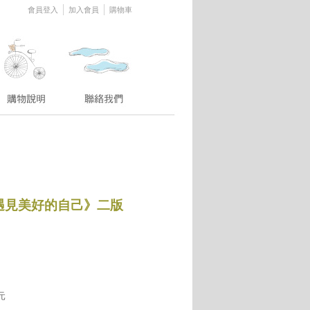
│
│
會員登入
加入會員
購物車
遇見美好的自己》二版
元