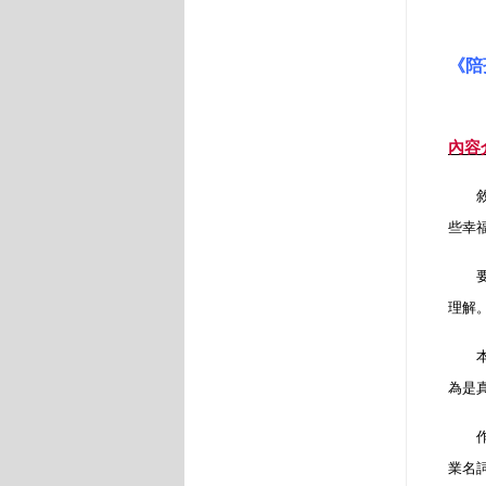
《陪
內容
敘事
些幸
要進
理解
本書
為是
作者
業名