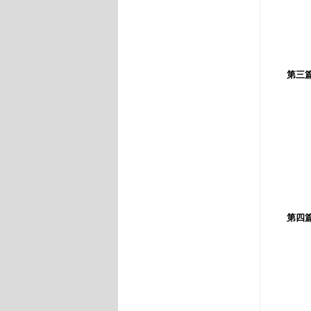
看
我
第三
從
美
陪
二
第四
紅
幸
兔
讓