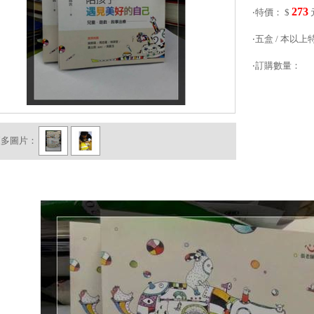
273
‧特價： $
‧五盒 / 本以上
‧訂購數量：
更多圖片：