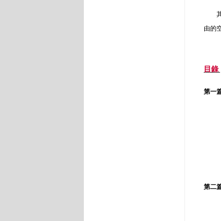
其次
由的
目錄
第一
孩
裝
那
第二
憤