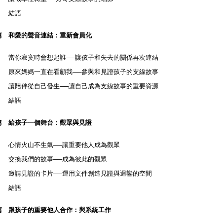
結語
篇 和愛的聲音連結：重新會員化
你寂寞時會想起誰
讓孩子和失去的關係再次連結
──
來媽媽一直在看顧我
參與和見證孩子的支線故事
──
陪伴從自己發生
讓自己成為支線故事的重要資源
──
結語
篇 給孩子一個舞台：觀眾與見證
情火山不生氣
讓重要他人成為觀眾
──
換我們的故事
成為彼此的觀眾
──
請見證的卡片
運用文件創造見證與迴響的空間
──
結語
篇 跟孩子的重要他人合作：與系統工作