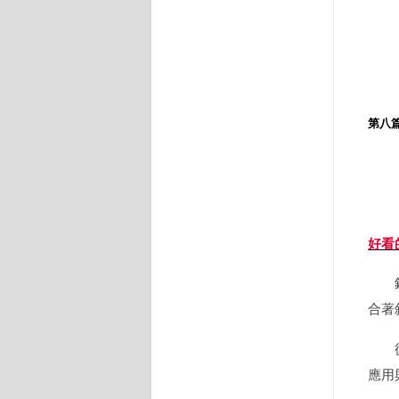
給
讓
恐
第八
後記
好看
錦敦
合著
從一
應用