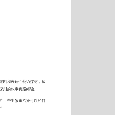
遊戲和表達性藝術媒材，揉
深刻的敘事實踐經驗。
片，帶出敘事治療可以如何
？