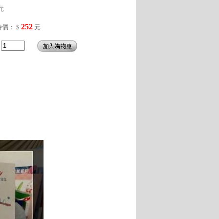
元
252
特價： $
元