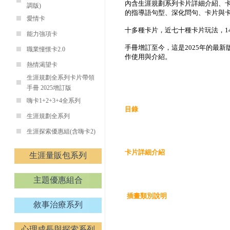
內含生涯規劃系列卡片詳細介紹、
調版)
的指導語句型
、深化問句
、
卡片與
愛情卡
十多種卡片，近七十種
卡片玩法，
能力強項卡
手冊增訂至今，這是
2025
年的最新
職業憧憬卡2.0
作使用與介紹。
熱情渴望卡
生涯規劃全系列卡片帶領
手冊 2025增訂版
嗨卡1+2+3+4全系列
目錄
生涯規劃全系列
生涯探索優惠組(含嗨卡2)
卡片詳細介紹
生涯量販包系列
主題優惠組合
插畫類別說明
敘事治療系列
心理成長與探索系列