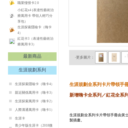
職業憧憬卡2.0
小紅花x4 (表達性藝術治
療萬用卡 帶領人輕巧分
享包）
生涯探索隱喻卡（嗨卡
4）
紅花卡3（表達性藝術治
療萬用卡3）
最新商品
‧更多圖片：
生涯規劃系列
生涯探索隱喻卡（嗨卡4）
生涯規劃全系列卡片帶領手
親近關係萬用卡（嗨卡3）
新增嗨卡全系列／紅花全系
生涯探索萬用卡（嗨卡2）
人際溝通萬用卡（嗨卡1）
生涯規劃全系列卡片帶領手冊由黃
生涯卡
製
插畫
。
青少年版生涯卡（2018微