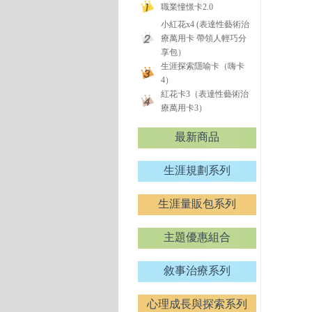
職業憧憬卡2.0
小紅花x4 (表達性藝術治
療萬用卡 帶領人輕巧分
享包）
生涯探索隱喻卡（嗨卡
4）
紅花卡3（表達性藝術治
療萬用卡3）
最新商品
生涯規劃系列
生涯量販包系列
主題優惠組合
敘事治療系列
心理成長與探索系列