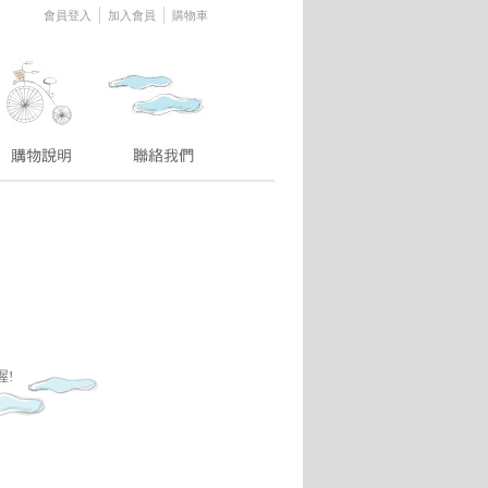
│
│
會員登入
加入會員
購物車
喔!