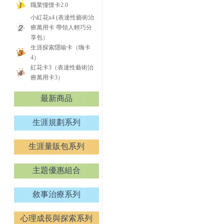
職業憧憬卡2.0
小紅花x4 (表達性藝術治
療萬用卡 帶領人輕巧分
享包）
生涯探索隱喻卡（嗨卡
4）
紅花卡3（表達性藝術治
療萬用卡3）
最新商品
生涯規劃系列
生涯量販包系列
主題優惠組合
敘事治療系列
心理成長與探索系列