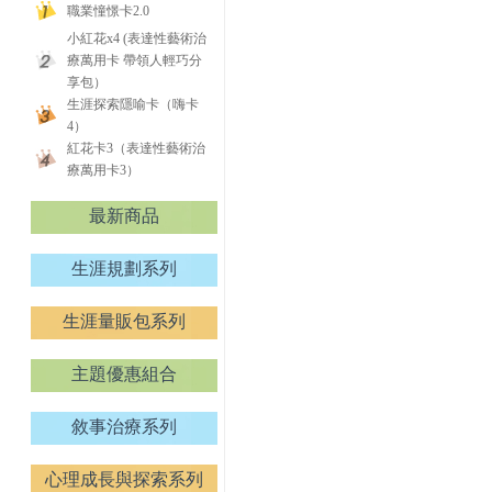
職業憧憬卡2.0
小紅花x4 (表達性藝術治
療萬用卡 帶領人輕巧分
享包）
生涯探索隱喻卡（嗨卡
4）
紅花卡3（表達性藝術治
療萬用卡3）
最新商品
生涯規劃系列
生涯量販包系列
主題優惠組合
敘事治療系列
心理成長與探索系列