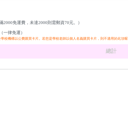
2000免運費，未達2000則需郵資70元。）
（一律免運）
於學校機構以公費購買卡片。若您是學校老師以個人名義購買卡片，則不適用於此項喔
總計