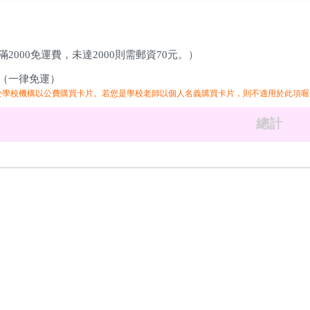
2000免運費，未達2000則需郵資70元。）
（一律免運）
於學校機構以公費購買卡片。若您是學校老師以個人名義購買卡片，則不適用於此項喔
總計